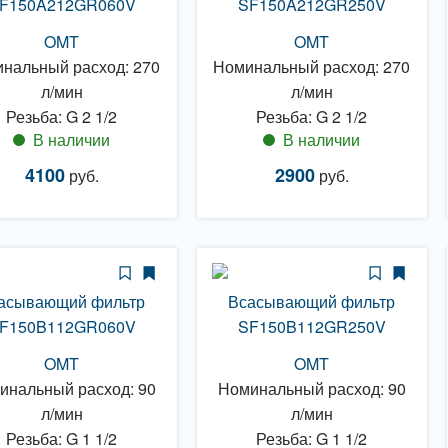
F150A212GR060V
SF150A212GR250V
OMT
OMT
нальный расход: 270
Номинальный расход: 270
л/мин
л/мин
Резьба: G 2 1/2
Резьба: G 2 1/2
В наличии
В наличии
4100
2900
руб.
руб.
асывающий фильтр
Всасывающий фильтр
F150B112GR060V
SF150B112GR250V
OMT
OMT
инальный расход: 90
Номинальный расход: 90
л/мин
л/мин
Резьба: G 1 1/2
Резьба: G 1 1/2