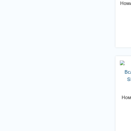
Номи
Вс
S
Ном