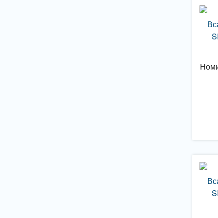
Вс
S
Номи
Вс
S