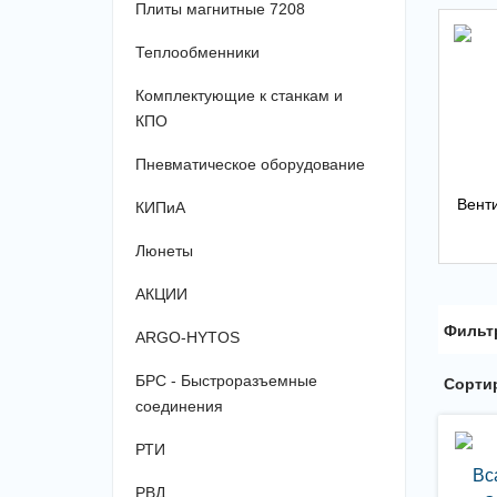
Плиты магнитные 7208
Теплообменники
Комплектующие к станкам и
КПО
Пневматическое оборудование
Вент
КИПиА
Люнеты
АКЦИИ
Фильт
ARGO-HYTOS
БРС - Быстроразъемные
Сортир
соединения
РТИ
Вс
РВД