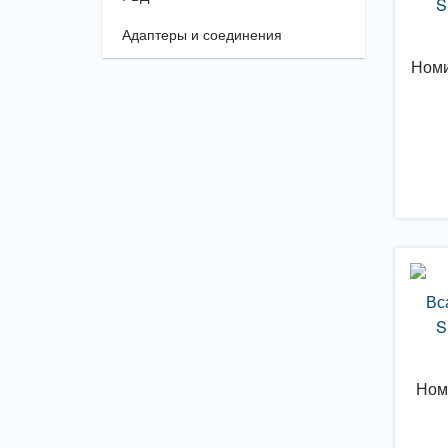
S
Адаптеры и соединения
Номи
Вс
S
Ном