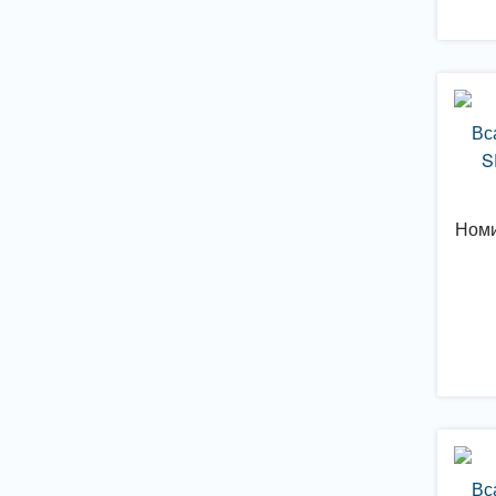
Вс
S
Номи
Вс