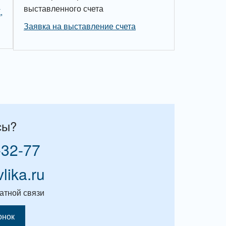
выставленного счета
,
Заявка на выставление счета
сы?
-32-77
vlika.ru
атной связи
онок