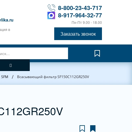
8-800-23-43-717
8-917-964-32-77
lika.ru
Пн-Пт 9.00 - 18.00
ация в
Заказать звонок
/
, SFM
Всасывающий фильтр SF150C112GR250V
0C112GR250V