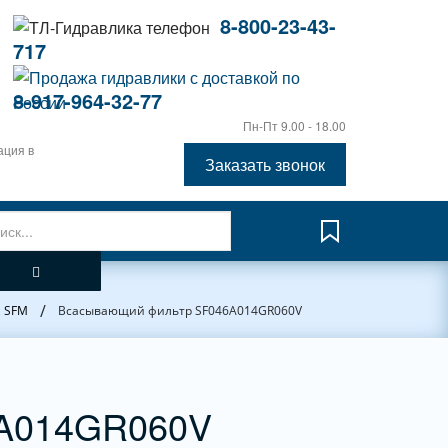
8-800-23-43-
717
8-917-964-32-77
Пн-Пт 9.00 - 18.00
ация в
Заказать звонок
/
, SFM
Всасывающий фильтр SF046A014GR060V
6A014GR060V