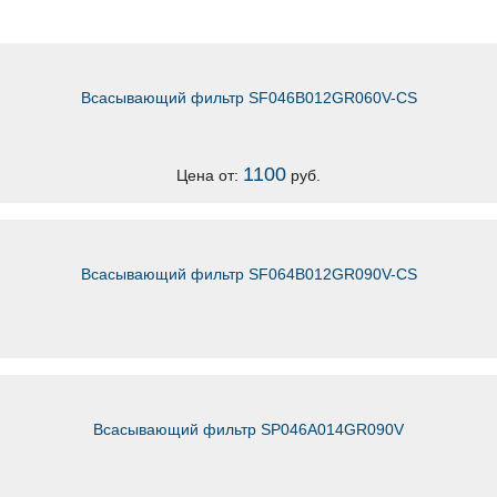
Всасывающий фильтр SF046B012GR060V-CS
1100
Цена от:
руб.
Всасывающий фильтр SF064B012GR090V-CS
Всасывающий фильтр SP046A014GR090V