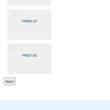
PRM6-10
PRM7-06
Next