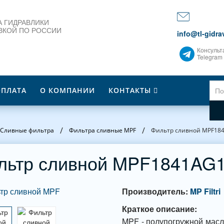
 ГИДРАВЛИКИ
ВКОЙ ПО РОССИИ
info@tl-gidrav
Консульт
Telegram
ОПЛАТА
О КОМПАНИИ
КОНТАКТЫ
/
/
Сливные фильтра
Фильтра сливные MPF
Фильтр сливной MPF18
льтр сливной MPF1841AG
Производитель:
MP Filtri
Краткое описание:
MPF - полупогружной масл