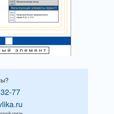
сы?
-32-77
vlika.ru
атной связи