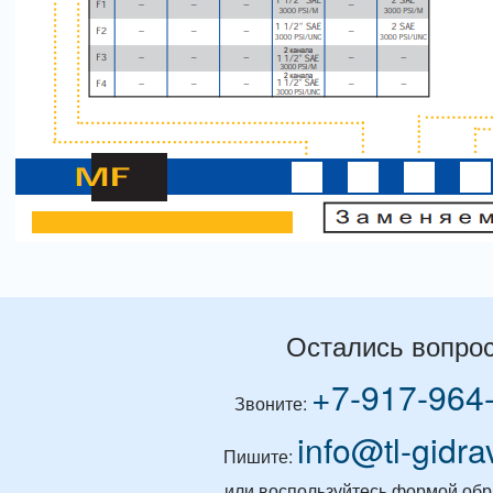
Остались вопро
+7-917-964
Звоните:
info@tl-gidra
Пишите:
или воспользуйтесь формой обр