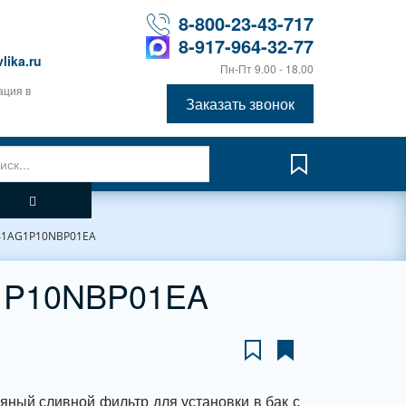
8-800-23-43-717
8-917-964-32-77
lika.ru
Пн-Пт 9.00 - 18.00
ация в
Заказать звонок
41AG1P10NBP01EA
1P10NBP01EA
яный сливной фильтр для установки в бак с