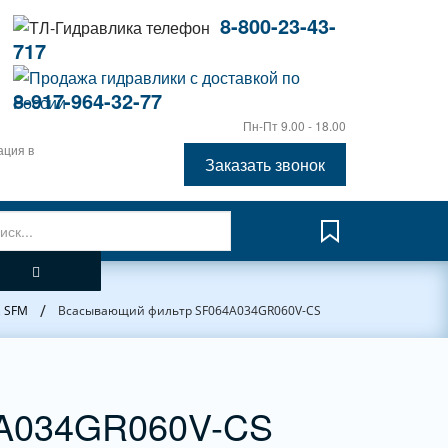
8-800-23-43-
717
8-917-964-32-77
Пн-Пт 9.00 - 18.00
ация в
Заказать звонок
/
, SFM
Всасывающий фильтр SF064A034GR060V-CS
4A034GR060V-CS