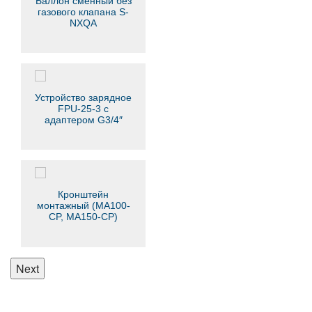
Баллон сменный без
газового клапана S-
NXQA
Устройство зарядное
FPU-25-3 с
адаптером G3/4″
Кронштейн
монтажный (MA100-
CP, MA150-CP)
Next