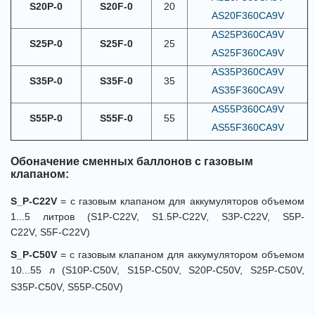
S20P-0
S20F-0
20
AS20F360CA9V
AS25P360CA9V
S25P-0
S25F-0
25
AS25F360CA9V
AS35P360CA9V
S35P-0
S35F-0
35
AS35F360CA9V
AS55P360CA9V
S55P-0
S55F-0
55
AS55F360CA9V
Обоначение сменных баллонов с газовым
клапаном:
S_P-С22V
= c газовым клапаном для аккумуляторов объемом
1...5 литров (S1P-C22V, S1.5P-C22V, S3P-C22V, S5P-
C22V, S5F-C22V)
S_P-С50V
= с газовым клапаном для аккумулятором объемом
10...55 л (S10P-С50V, S15P-С50V, S20P-С50V, S25P-С50V,
S35P-С50V, S55P-С50V)