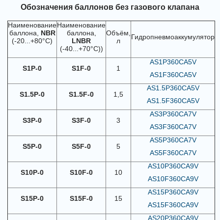
Обозначения баллонов без газового клапана
Наименование
Наименование
баллона,
NBR
баллона,
Объём,
Гидропневмоаккумулятор
(-20...+80°C)
LNBR
л
(-40...+70°C))
AS1P360CA5V
S1P-0
S1F-0
1
AS1F360CA5V
AS1.5P360CA5V
S1.5P-0
S1.5F-0
1,5
AS1.5F360CA5V
AS3P360CA7V
S3P-0
S3F-0
3
AS3F360CA7V
AS5P360CA7V
S5P-0
S5F-0
5
AS5F360CA7V
AS10P360CA9V
S10P-0
S10F-0
10
AS10F360CA9V
AS15P360CA9V
S15P-0
S15F-0
15
AS15F360CA9V
AS20P360CA9V