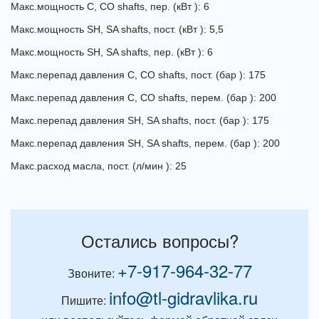
Макс.мощность
C, CO shafts
, пер. (кВт ): 6
Макс.мощность
SH, SA shafts
, пост. (кВт ): 5,5
Макс.мощность
SH, SA shafts
, пер. (кВт ): 6
Макс.перепад давления
C, CO shafts
, пост. (бар ): 175
Макс.перепад давления
C, CO shafts
, перем. (бар ): 200
Макс.перепад давления
SH, SA shafts
, пост. (бар ): 175
Макс.перепад давления
SH, SA shafts
, перем. (бар ): 200
Макс.расход масла, пост. (л/мин ): 25
Остались вопросы?
+7-917-964-32-77
Звоните:
info@tl-gidravlika.ru
Пишите: