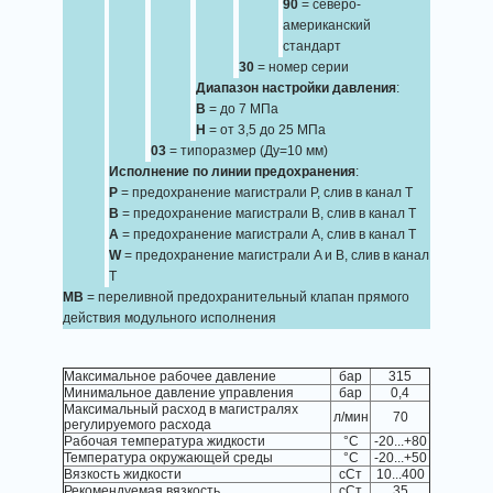
90
= северо-
американский
стандарт
30
= номер серии
Диапазон настройки давления
:
B
= до 7 МПа
H
= от 3,5 до 25 МПа
03
= типоразмер (Ду=10 мм)
Исполнение по линии предохранения
:
P
= предохранение магистрали P, слив в канал T
B
= предохранение магистрали B, слив в канал T
A
= предохранение магистрали A, слив в канал T
W
= предохранение магистрали A и B, слив в канал
T
MB
= переливной предохранительный клапан прямого
действия модульного исполнения
Максимальное рабочее давление
бар
315
Минимальное давление управления
бар
0,4
Максимальный расход в магистралях
л/мин
70
регулируемого расхода
Рабочая температура жидкости
°C
-20...+80
Температура окружающей среды
°C
-20...+50
Вязкость жидкости
сСт
10...400
Рекомендуемая вязкость
сСт
35