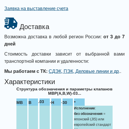
Заявка на выставление счета
Доставка
Возможна доставка в любой регион России:
от 3 до 7
дней
Стоимость доставки зависит от выбранной вами
транспортной компании и удаленности:
Мы работаем с ТК:
СДЭК, ПЭК, Деловые линии и др
.
.
Характеристики
Структура обозначения и параметры клапанов
MBP(A,B,W)-03...
-
-
-
03
MB
B
H
30
*
Исполнение
:
без обозначения
=
японский (JIS) или
европейский стандарт