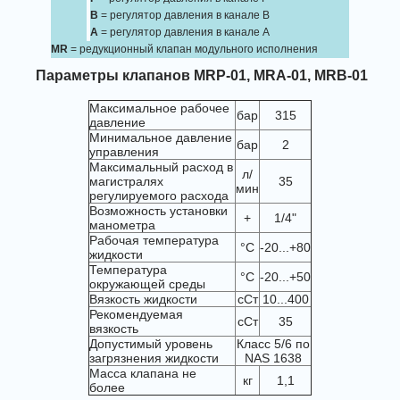
B
= регулятор давления в канале B
A
= регулятор давления в канале A
MR
= редукционный клапан модульного исполнения
Параметры клапанов MRP-01, MRA-01, MRB-01
Максимальное рабочее
бар
315
давление
Минимальное давление
бар
2
управления
Максимальный расход в
л/
магистралях
35
мин
регулируемого расхода
Возможность установки
+
1/4"
манометра
Рабочая температура
°C
-20...+80
жидкости
Температура
°C
-20...+50
окружающей среды
Вязкость жидкости
сСт
10...400
Рекомендуемая
сСт
35
вязкость
Допустимый уровень
Класс 5/6 по
загрязнения жидкости
NAS 1638
Масса клапана не
кг
1,1
более