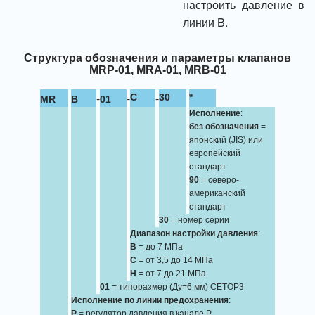
настроить давление в
линии B.
Структура обозначения и параметры клапанов
MRP-01, MRA-01, MRB-01
-
-
-
C
30
*
MR
B
01
Исполнение
:
без обозначения
=
японский (JIS) или
европейский
стандарт
90
= северо-
американский
стандарт
30
= номер серии
Диапазон настройки давления
:
B
= до 7 МПа
C
= от 3,5 до 14 МПа
H
= от 7 до 21 МПа
01
= типоразмер (Ду=6 мм) CETOP3
Исполнение по линии предохранения
:
P
= регулятор давления в канале P