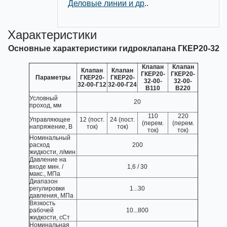
Деловые линии и др
.
.
Характеристики
Основные характеристики гидроклапана ГКЕР20-32
Клапан
Клапан
Клапан
Клапан
ГКЕР20-
ГКЕР20-
Параметры
ГКЕР20-
ГКЕР20-
32-00-
32-00-
32-00-Г12
32-00-Г24
В110
В220
Условный
20
проход, мм
110
220
Управляющее
12 (пост.
24 (пост.
(перем.
(перем.
напряжение, В
ток)
ток)
ток)
ток)
Номинальный
расход
200
жидкости, л/мин
Давление на
входе мин. /
1,6 / 30
макс., МПа
Диапазон
регулировки
1...30
давления, МПа
Вязкость
рабочей
10...800
жидкости, сСт
Номинальная