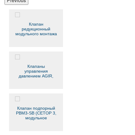
Previous
Клапан
редукционный
модульного монтажа
МКРВ-10/3МР
Клапаны
управления
давлением AGIR,
AGIS, AGIU
Клапан подпорный
PBM3-SB (CETOP 3,
модульное
исполнение)