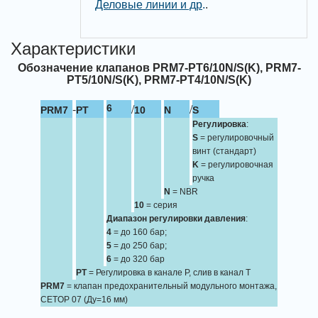
Деловые линии и др
.
.
Характеристики
Обозначение клапанов PRM7-PT6/10N/S(K), PRM7-
PT5/10N/S(K), PRM7-PT4/10N/S(K)
-
/
/
6
PRM7
PT
10
N
S
Регулировка
:
S
= регулировочный
винт (стандарт)
K
= регулировочная
ручка
N
= NBR
10
= серия
Диапазон регулировки давления
:
4
= до 160 бар;
5
= до 250 бар;
6
= до 320 бар
PT
= Регулировка в канале Р, слив в канал Т
PRM7
= клапан предохранительный модульного монтажа,
CETOP 07 (Ду=16 мм)