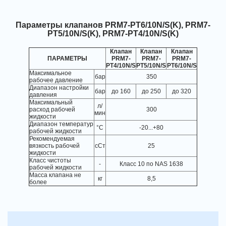
Параметры клапанов PRM7-PT6/10N/S(K), PRM7-
PT5/10N/S(K), PRM7-PT4/10N/S(K)
Клапан
Клапан
Клапан
ПАРАМЕТРЫ
PRM7-
PRM7-
PRM7-
PT4/10N/S
PT5/10N/S
PT6/10N/S
Максимальное
бар
350
рабочее давление
Диапазон настройки
бар
до 160
до 250
до 320
давления
Максимальный
л/
расход рабочей
300
мин
жидкости
Диапазон температур
°C
-20...+80
рабочей жидкости
Рекомендуемая
вязкость рабочей
сСт
25
жидкости
Класс чистоты
-
Класс 10 по NAS 1638
рабочей жидкости
Масса клапана не
кг
8,5
более