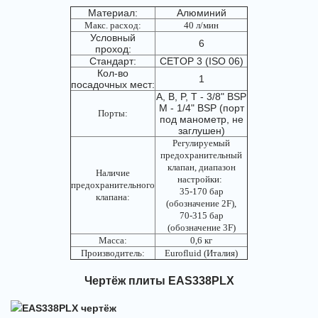
Материал:
Алюминий
Макс. расход:
40 л/мин
Условный
6
проход:
Стандарт:
CETOP 3 (ISO 06)
Кол-во
1
посадочных мест:
А, B, P, T - 3/8" BSP
M - 1/4" BSP (порт
Порты:
под манометр, не
заглушен)
Регулируемый
предохранительный
клапан, диапазон
Наличие
настройки:
предохранительного
35-170 бар
клапана:
(обозначение 2F),
70-315 бар
(обозначение 3F)
Масса:
0,6 кг
Производитель:
Eurofluid (Италия)
Чертёж плиты EAS338PLX