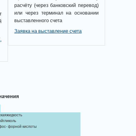
расчёту (через банковский перевод)
или через терминал на основании
т
выставленного счета
й
Заявка на выставление счета
,
начения
каяжидкость
йгликоль
фос- форной кислоты