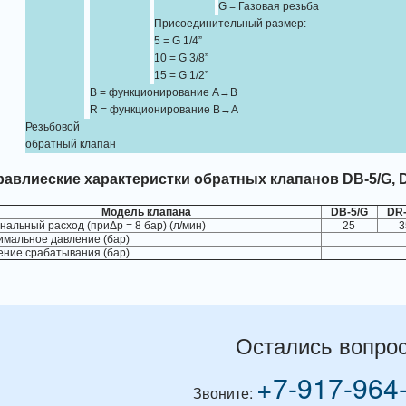
G = Газовая резьба
Присоединительный размер:
5 = G 1/4”
10 = G 3/8”
15 = G 1/2”
B = функционирование A→В
R = функционирование B→А
Резьбовой
обратный клапан
равлиеские характеристки обратных клапанов DB-5/G, DR
Модель клапана
DB-5/G
DR-
альный расход (приΔр = 8 бар) (л/мин)
25
3
имальное давление (бар)
ение срабатывания (бар)
Остались вопро
+7-917-964
Звоните: