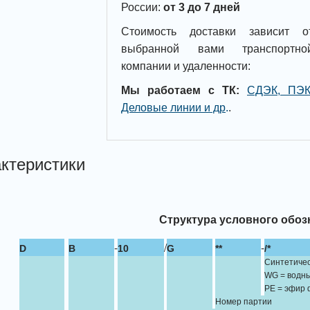
России:
от 3 до 7 дней
Стоимость доставки зависит о
выбранной вами транспортно
компании и удаленности:
Мы работаем с ТК:
СДЭК, ПЭК
Деловые линии и др
.
.
ктеристики
Структура условного обоз
-
/
-
D
B
10
G
**
/*
Синтетичес
WG = водны
PE = эфир 
Номер партии