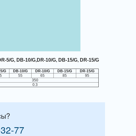
-5/G, DB-10/G,DR-10/G, DB-15/G, DR-15/G
5/G
DB-10/G
DR-10/G
DB-15/G
DR-15/G
5
55
65
85
95
350
0.3
сы?
-32-77