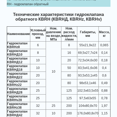
RH - гидроклапан обратный
Технические характеристики гидроклапана
обратного КВRН (КВRНД, КВRНz, КВRНv)
Ном.
Ном.
Условный
давление
расход
Габариты,
Масса,
Наименование
проход,
на входе,
жидкости,
мм
кг
мм
МПа
л/мин
Гидроклапан
6
8
55x21,9x22
0,065
KBRHz8
Гидроклапан
8
16
69,5x27,7x24
0,14
KBRHД10
Гидроклапан
10
20
72,5x34,6x30
0,18
KBRHД12
Гидроклапан
10
50
83,5x41,6x36
0,4
KBRHД18
10
Гидроклапан
20
80
93,5x53,1x45
0,6
KBRHД22
Гидроклапан
20
80
98x53,1x46
0,49
KBRHz22
Гидроклапан
25
125
102,5x63,5x55
0,88
KBRHД28
Гидроклапан
25
125
97,5x63x55
0,78
KBRHv28
Гидроклапан
32
25
200
104x80,8x70
1,97
KBRHz38
Гидроклапан
32
10
200
176,0x80,8x70
1,15
KBRHД42