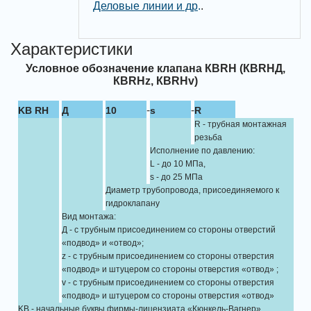
Деловые линии и др
.
.
Характеристики
Условное обозначение клапана КВRН (КВRНД,
КВRНz, КВRНv)
-
-
KB RH
Д
10
s
R
R - трубная монтажная
резьба
Исполнение по давлению:
L - до 10 МПа,
s - до 25 МПа
Диаметр трубопровода, присоединяемого к
гидроклапану
Вид монтажа:
Д - с трубным присоединением со стороны отверстий
«подвод» и «отвод»;
z - с трубным присоединением со стороны отверстия
«подвод» и штуцером со стороны отверстия «отвод» ;
v - с трубным присоединением со стороны отверстия
«подвод» и штуцером со стороны отверстия «отвод»
KB - начальные буквы фирмы-лицензиата «Кюнкель-Вагнер»