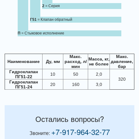
2
= Серия
Г51
= Клапан обратный
П
= Стыковое исполнение
Макс.
Макс.
Масса, кг,
Наименование
Ду, мм
расход, л/
давление,
не более
мин
бар
Гидроклапан
10
50
2,0
ПГ51-22
320
Гидроклапан
20
160
3,0
ПГ51-24
Остались вопросы?
+7-917-964-32-77
Звоните: