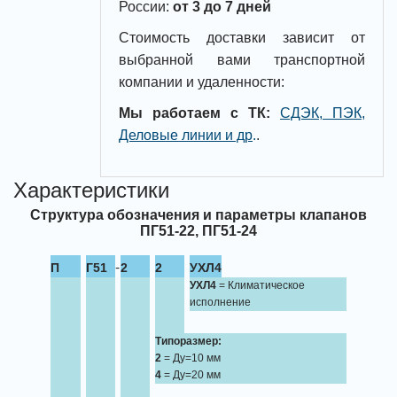
России:
от 3 до 7 дней
Стоимость доставки зависит от
выбранной вами транспортной
компании и удаленности:
Мы работаем с ТК:
СДЭК, ПЭК,
Деловые линии и др
.
.
Характеристики
Структура обозначения и параметры клапанов
ПГ51-22, ПГ51-24
-
П
Г51
2
2
УХЛ4
УХЛ4
= Климатическое
исполнение
Типоразмер:
2
= Ду=10 мм
4
= Ду=20 мм