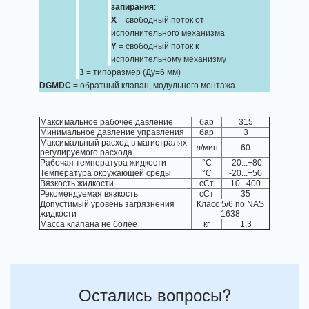
запирания
:
X
= свободный поток от
исполнительного механизма
Y
= свободный поток к
исполнительному механизму
3
= типоразмер (Ду=6 мм)
DGMDC
= обратный клапан, модульного монтажа
Максимальное рабочее давление
бар
315
Минимальное давление управления
бар
3
Максимальный расход в магистралях
л/мин
60
регулируемого расхода
Рабочая температура жидкости
°C
-20...+80
Температура окружающей среды
°C
-20...+50
Вязкость жидкости
сСт
10...400
Рекомендуемая вязкость
сСт
35
Допустимый уровень загрязнения
Класс 5/6 по NAS
жидкости
1638
Масса клапана не более
кг
1,3
Остались вопросы?