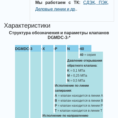
Мы работаем с ТК:
СДЭК, ПЭК,
Деловые линии и др
.
.
Характеристики
Структура обозначения и параметры клапанов
DGMDC-3-*
-
-
-
-
DGMDC
3
X
P
N
40
40
= серия
Давление открывания
обратного клапана
:
K
= 0,1 МПа
M
= 0,25 МПа
N
= 0,5 МПа
Исполнение по линии
запирания
:
A
= клапан находится в линии A
B
= клапан находится в линии B
P
= клапан находится в линии P
T
= клапан находится в линии T
Исполнение по направлению