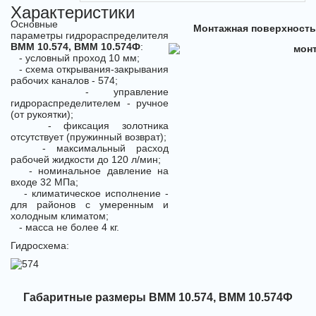
Характеристики
Основные
Монтажная поверхность
параметры гидрораспределителя
ВММ 10.574, ВММ 10.574Ф
:
- условный проход 10 мм;
- схема открывания-закрывания
рабочих каналов - 574;
- управление
гидрораспределителем - ручное
(от рукоятки);
- фиксация золотника
отсутствует (пружинный возврат);
- максимальный расход
рабочей жидкости до 120 л/мин;
- номинальное давление на
входе 32 МПа;
- климатическое исполнение -
для районов с умеренным и
холодным климатом;
- масса не более 4 кг.
Гидросхема:
Габаритные размеры ВММ 10.574, ВММ 10.574Ф