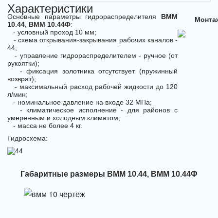
Характеристики
Основные параметры гидрораспределителя
ВММ
Монтаж
10.44, ВММ 10.44Ф
:
- условный проход 10 мм;
- схема открывания-закрывания рабочих каналов -
44;
- управление гидрораспределителем - ручное (от
рукоятки);
- фиксация золотника отсутствует (пружинный
возврат);
- максимальный расход рабочей жидкости до 120
л/мин;
- номинальное давление на входе 32 МПа;
- климатическое исполнение - для районов с
умеренным и холодным климатом;
- масса не более 4 кг.
Гидросхема:
Габаритные размеры ВММ 10.44, ВММ 10.44Ф