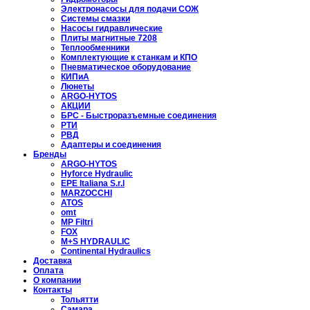
Электронасосы для подачи СОЖ
Системы смазки
Насосы гидравлические
Плиты магнитные 7208
Теплообменники
Комплектующие к станкам и КПО
Пневматическое оборудование
КИПиА
Люнеты
ARGO-HYTOS
АКЦИИ
БРС - Быстроразъемные соединения
РТИ
РВД
Адаптеры и соединения
Бренды
ARGO-HYTOS
Hyforce Hydraulic
EPE Italiana S.r.l
MARZOCCHI
ATOS
omt
MP Filtri
FOX
M+S HYDRAULIC
Continental Hydraulics
Доставка
Оплата
О компании
Контакты
Тольятти
Самара