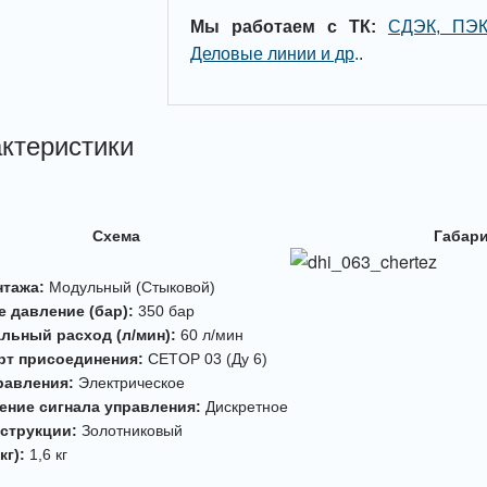
Мы работаем с ТК:
СДЭК, ПЭК
Деловые линии и др
.
.
ктеристики
Схема
Габар
нтажа:
Модульный (Стыковой)
е давление (бар):
350 бар
льный расход (л/мин):
60 л/мин
рт присоединения:
CETOP 03 (Ду 6)
равления:
Электрическое
ение сигнала управления:
Дискретное
нструкции:
Золотниковый
кг):
1,6 кг