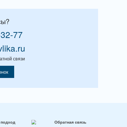
сы?
-32-77
vlika.ru
атной связи
онок
 подход
Обратная связь