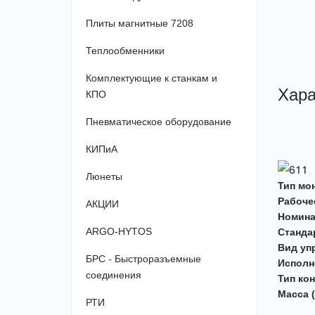
Плиты магнитные 7208
Теплообменники
Комплектующие к станкам и
Хара
КПО
Пневматическое оборудование
КИПиА
Люнеты
Тип мо
Рабоче
АКЦИИ
Номина
ARGO-HYTOS
Станда
Вид уп
БРС - Быстроразъемные
Исполн
соединения
Тип ко
Масса (
РТИ