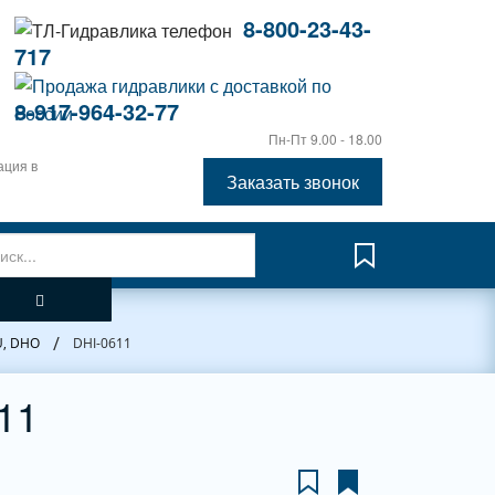
8-800-23-43-
717
8-917-964-32-77
Пн-Пт 9.00 - 18.00
ация в
Заказать звонок
/
U, DHO
DHI-0611
11