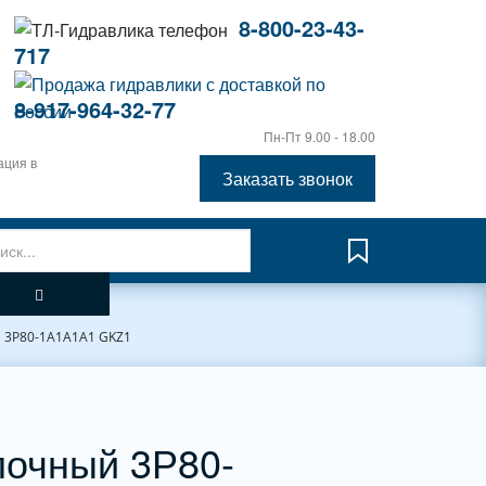
8-800-23-43-
717
8-917-964-32-77
Пн-Пт 9.00 - 18.00
ация в
Заказать звонок
3Р80-1А1А1A1 GKZ1
лочный 3Р80-