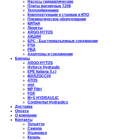
Насосы гидравлические
Плиты магнитные 7208
Теплообменники
Комплектующие к станкам и КПО
Пневматическое оборудование
КИПиА
Люнеты
ARGO-HYTOS
АКЦИИ
БРС - Быстроразъемные соединения
РТИ
РВД
Адаптеры и соединения
Бренды
ARGO-HYTOS
Hyforce Hydraulic
EPE Italiana S.r.l
MARZOCCHI
ATOS
omt
MP Filtri
FOX
M+S HYDRAULIC
Continental Hydraulics
Доставка
Оплата
О компании
Контакты
Тольятти
Самара
Ульяновск
Казань