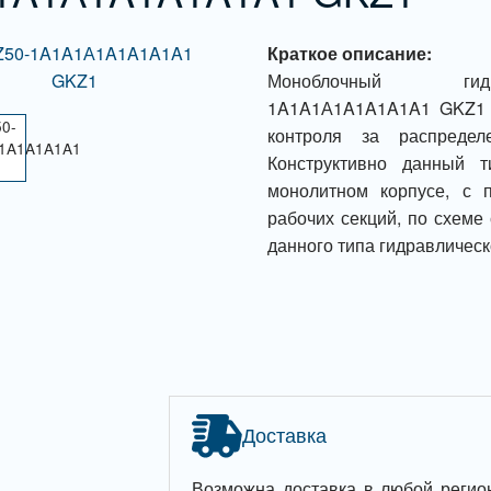
Краткое описание:
Моноблочный гидр
1A1A1А1A1A1A1A1 GKZ1 с
контроля за распреде
Конструктивно данный 
монолитном корпусе, с 
рабочих секций, по схеме
данного типа гидравлическ
Доставка
Возможна доставка в любой регио