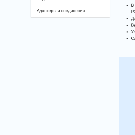
В
Адаптеры и соединения
I
Д
В
У
C