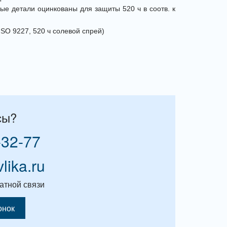
ые детали оцинкованы для защиты 520 ч в соотв. к
SO 9227, 520 ч солевой спрей)
сы?
-32-77
vlika.ru
атной связи
онок