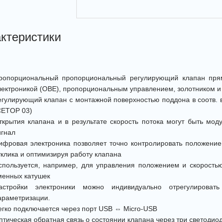
ктеристики
ропорциональный пропорциональный регулирующий клапан прям
лектроникой (OBE), пропорциональным управлением, золотником и
егулирующий клапан с монтажной поверхностью поддона в соотв. в
CETOP 03)
ткрытия клапана и в результате скорость потока могут быть м
игнал
ифровая электроника позволяет точно контролировать положение
тклика и оптимизируя работу клапана
спользуется, например, для управления положением и скоростью
менных катушек
астройки электроники можно индивидуально отрегулирова
араметризации.
егко подключается через порт USB ⇔ Micro-USB
птическая обратная связь о состоянии клапана через три светодио