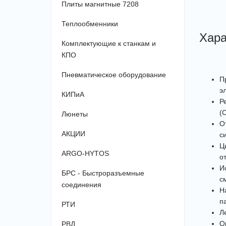
Плиты магнитные 7208
Теплообменники
Хара
Комплектующие к станкам и
КПО
Пневматическое оборудование
П
э
КИПиА
Р
(
Люнеты
О
АКЦИИ
с
Ц
ARGO-HYTOS
о
И
БРС - Быстроразъемные
с
соединения
Н
п
РТИ
Л
О
РВД