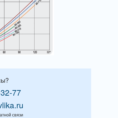
сы?
-32-77
vlika.ru
атной связи