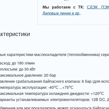
Мы работаем с ТК:
СДЭК, ПЭК
Деловые линии и др
.
.
ктеристики
ые харатеристики маслоохладителя (теплообменника) сер
асход: до 180 л/мин
еплосъем: до 30 кВт
аксимальное давление: 20 бар
авление срабатывания байпасного клапана: 6 бар (для исп
о
о
емпература эксплуатации: -40
С ...+75
С
о
аксимальная температура охлаждния джидкости: +120
С
арианты устанавливаемых электровентиляторов: 12В DC, 2
бменник или маслоохладитель может оснащаться байпас