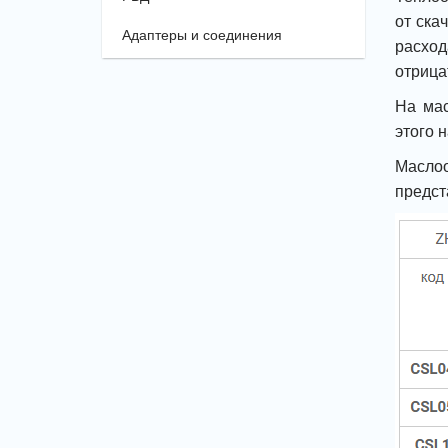
от ска
Адаптеры и соединения
расход
отрица
На мас
этого 
Маслоо
предст