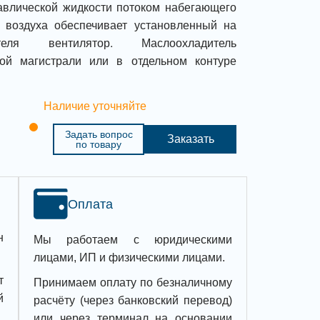
авлической жидкости потоком набегающего
к воздуха обеспечивает установленный на
теля вентилятор. Маслоохладитель
ной магистрали или в отдельном контуре
Наличие уточняйте
Задать вопрос
Заказать
по товару
Оплата
н
Мы работаем с юридическими
лицами, ИП и физическими лицами.
т
Принимаем оплату по безналичному
й
расчёту (через банковский перевод)
или через терминал на основании