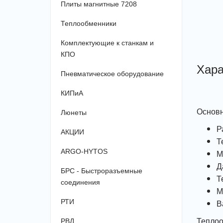
Плиты магнитные 7208
Теплообменники
Комплектующие к станкам и
КПО
Хара
Пневматическое оборудование
КИПиА
Основн
Люнеты
Р
АКЦИИ
Т
ARGO-HYTOS
М
Д
БРС - Быстроразъемные
Т
соединения
М
РТИ
В
Теплоо
РВД