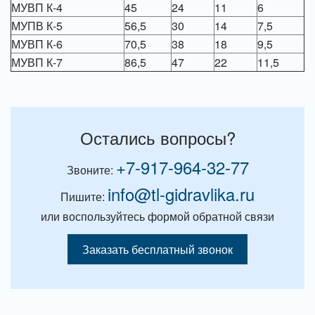
МУВП К-4
45
24
11
6
МУПВ К-5
56,5
30
14
7,5
МУВП К-6
70,5
38
18
9,5
МУВП К-7
86,5
47
22
11,5
Остались вопросы?
+7-917-964-32-77
Звоните:
info@tl-gidravlika.ru
Пишите:
или воспользуйтесь формой обратной связи
Заказать бесплатный звонок