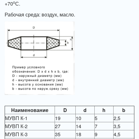
о
+70
С.
Рабочая среда: воздух, масло.
Наименование
D
d
h
b
МУВП К-1
19
10
5
2,5
МУВП К-2
27
14
7
3,5
МУВП К-3
35
18
9
4,5