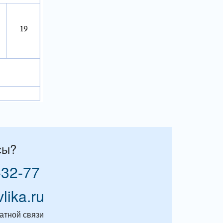
сы?
-32-77
vlika.ru
атной связи