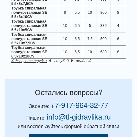
5,5х8х7,5СV
Трубка спиральная
полиуретановая SE
8
5,5
10
800
8
5,5х8х10СV
Трубка спиральная
полиуретановая SE
10
6,5
5
330
4
6,5х10х5СV
Трубка спиральная
полиуретановая SE
10
6,5
7,5
500
6
6,5х10х7,5СV
Трубка спиральная
полиуретановая SE
10
6,5
10
680
8
6,5х10х10СV
Коды цвета трубки
:
A
- голубой,
V
- зелёный
Остались вопросы?
+7-917-964-32-77
Звоните:
info@tl-gidravlika.ru
Пишите:
или воспользуйтесь формой обратной связи