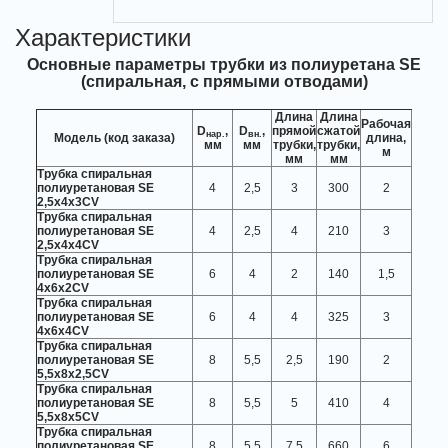
Характеристики
Основные параметры трубки из полиуретана SE
(спиральная, с прямыми отводами)
Длина
Длина
Рабочая
D
,
D
,
прямой
сжатой
нар.
вн.
Модель (код заказа)
длина,
мм
мм
трубки,
трубки,
м
мм
мм
Трубка спиральная
полиуретановая SE
4
2,5
3
300
2
2,5х4х3СV
Трубка спиральная
полиуретановая SE
4
2,5
4
210
3
2,5х4х4СV
Трубка спиральная
полиуретановая SE
6
4
2
140
1,5
4х6х2СV
Трубка спиральная
полиуретановая SE
6
4
4
325
3
4х6х4СV
Трубка спиральная
полиуретановая SE
8
5,5
2,5
190
2
5,5х8х2,5СV
Трубка спиральная
полиуретановая SE
8
5,5
5
410
4
5,5х8х5СV
Трубка спиральная
полиуретановая SE
8
5,5
7,5
660
6