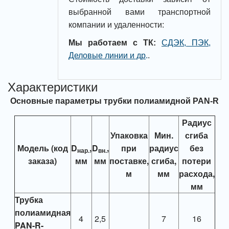
выбранной вами транспортной
компании и удаленности:
Мы работаем с ТК:
СДЭК, ПЭК,
Деловые линии и др
.
.
Характеристики
Основные параметры трубки полиамидной PAN-R
Радиус
Упаковка
Мин.
сгиба
Модель (код
D
,
D
,
при
радиус
без
нар.
вн.
заказа)
мм
мм
поставке,
сгиба,
потери
м
мм
расхода,
мм
Трубка
полиамидная
4
2,5
7
16
PAN-R-