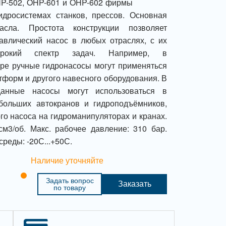
HP-502, OHP-601 и OHP-602 фирмы
идросистемах станков, прессов. Основная
сла. Простота конструкции позволяет
авлический насос в любых отраслях, с их
окий спектр задач. Например, в
ре ручные гидронасосы могут применяться
тформ и другого навесного оборудования. В
данные насосы могут использоваться в
больших автокранов и гидроподъёмников,
го насоса на гидроманипуляторах и кранах.
м3/об. Макс. рабочее давление: 310 бар.
реды: -20С...+50С.
Наличие уточняйте
Задать вопрос
Заказать
по товару