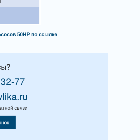
асосов 50НР по ссылке
сы?
-32-77
vlika.ru
атной связи
онок