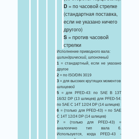
D
= по часовой стрелке
(стандартная поставка,
если не указано ничего
другого)
S
= против часовой
стрелки
Исполнение приводного вала:
цилиндрический, шпоночный
1
= стандартный, если не указано
другое
2
= по ISO/DIN 3019
3
= для высоких крутящих моментов
шлицевой
5
= для PFED-43: по SAE B 13T
16/32 DP (13 шлицев) для PFED-54:
по SAE C 14T 12/24 DP (14 шлицев)
6
= (только для PFED-43) = по SAE
C 14T 12/24 DP (14 шлицев)
7
= (только для PFED-43) =
аналогично тип вала 6.
Используется, когда PFED-43 -