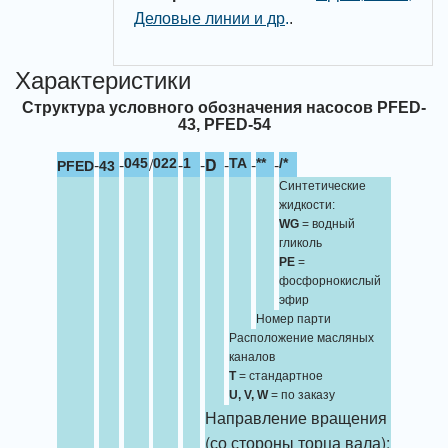
Деловые линии и др
.
.
Характеристики
Структура условного обозначения насосов PFED-
43, PFED-54
-
-
/
-
-
D
-
-
-
045
022
1
TA
**
/*
PFED
43
Синтетические
жидкости:
WG
= водный
гликоль
PE
=
фосфорнокислый
эфир
Номер парти
Расположение масляных
каналов
T
= стандартное
U, V, W
= по заказу
Направление вращения
(со стороны торца вала):