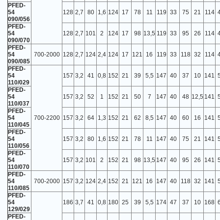
PFED-
54
128
2,7
80
1,6
124
17
78
11
119
33
75
21
114
090/056
PFED-
54
128
2,7
101
2
124
17
98
13,5
119
33
95
26
114
090/070
PFED-
54
700-2000
128
2,7
124
2,4
124
17
121
16
119
33
118
32
114
090/085
PFED-
54
157
3,2
41
0,8
152
21
39
5,5
147
40
37
10
141
110/029
PFED-
54
157
3,2
52
1
152
21
50
7
147
40
48
12,5
141
110/037
PFED-
54
700-2200
157
3,2
64
1,3
152
21
62
8,5
147
40
60
16
141
110/045
PFED-
54
157
3,2
80
1,6
152
21
78
11
147
40
75
21
141
110/056
PFED-
54
157
3,2
101
2
152
21
98
13,5
147
40
95
26
141
110/070
PFED-
54
700-2000
157
3,2
124
2,4
152
21
121
16
147
40
118
32
141
110/085
PFED-
54
186
3,7
41
0,8
180
25
39
5,5
174
47
37
10
168
129/029
PFED-