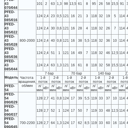
43
101
2
63
1,3
98
13,5
61
8
95
26
58
15,5
91
070/044
PFED-
43
124
2,4
23
0,5
121
16
21
3
118
32
19
5
114
085/016
PFED-
43
124
2,4
30
0,6
121
16
28
4
118
32
26
7
114
085/022
PFED-
43
800-2000
124
2,4
40
0,8
121
16
38
5,5
118
32
36
10
114
085/028
PFED-
43
124
2,4
51
1
121
16
49
7
118
32
46
12,5
114
085/036
PFED-
43
124
2,4
63
1,3
121
16
61
8
118
32
58
15,5
114
085/044
7 бар
70 бар
140 бар
2
Модель
Частота
1-й
2-й
1-й
2-й
1-й
2-й
1-й
вращения,
поток
поток
поток
поток
поток
поток
пото
об/мин
PFED-
л/
л/
л/
л/
л/
л/
л/
кВт
кВт
кВт
кВт
кВт
кВт
к
54
мин
мин
мин
мин
мин
мин
мин
PFED-
54
128
2,7
41
0,8
124
17
39
5,5
119
33
37
10
114
090/029
PFED-
54
128
2,7
52
1
124
17
50
7
119
33
48
12,5
114
090/037
PFED-
54
700-2200
128
2,7
64
1,3
124
17
62
8,5
119
33
60
16
114
090/045