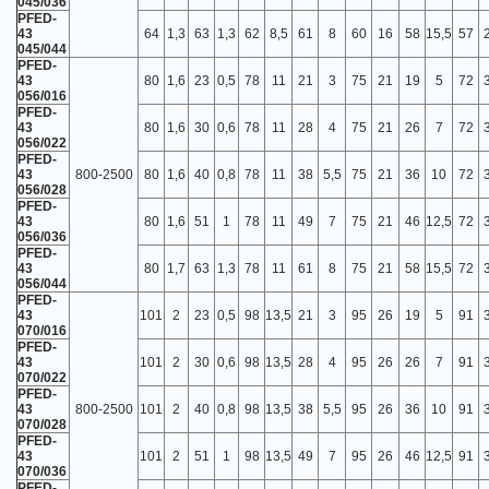
045/036
PFED-
43
64
1,3
63
1,3
62
8,5
61
8
60
16
58
15,5
57
045/044
PFED-
43
80
1,6
23
0,5
78
11
21
3
75
21
19
5
72
056/016
PFED-
43
80
1,6
30
0,6
78
11
28
4
75
21
26
7
72
056/022
PFED-
43
800-2500
80
1,6
40
0,8
78
11
38
5,5
75
21
36
10
72
056/028
PFED-
43
80
1,6
51
1
78
11
49
7
75
21
46
12,5
72
056/036
PFED-
43
80
1,7
63
1,3
78
11
61
8
75
21
58
15,5
72
056/044
PFED-
43
101
2
23
0,5
98
13,5
21
3
95
26
19
5
91
070/016
PFED-
43
101
2
30
0,6
98
13,5
28
4
95
26
26
7
91
070/022
PFED-
43
800-2500
101
2
40
0,8
98
13,5
38
5,5
95
26
36
10
91
070/028
PFED-
43
101
2
51
1
98
13,5
49
7
95
26
46
12,5
91
070/036
PFED-