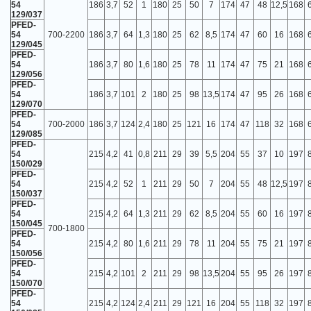
54
186
3,7
52
1
180
25
50
7
174
47
48
12,5
168
129/037
PFED-
54
700-2200
186
3,7
64
1,3
180
25
62
8,5
174
47
60
16
168
129/045
PFED-
54
186
3,7
80
1,6
180
25
78
11
174
47
75
21
168
129/056
PFED-
54
186
3,7
101
2
180
25
98
13,5
174
47
95
26
168
129/070
PFED-
54
700-2000
186
3,7
124
2,4
180
25
121
16
174
47
118
32
168
129/085
PFED-
54
215
4,2
41
0,8
211
29
39
5,5
204
55
37
10
197
150/029
PFED-
54
215
4,2
52
1
211
29
50
7
204
55
48
12,5
197
150/037
PFED-
54
215
4,2
64
1,3
211
29
62
8,5
204
55
60
16
197
150/045
700-1800
PFED-
54
215
4,2
80
1,6
211
29
78
11
204
55
75
21
197
150/056
PFED-
54
215
4,2
101
2
211
29
98
13,5
204
55
95
26
197
150/070
PFED-
54
215
4,2
124
2,4
211
29
121
16
204
55
118
32
197