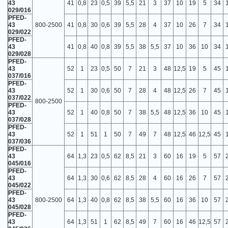
43
41
0,8
23
0,5
39
5,5
21
3
37
10
19
5
34
029/016
PFED-
43
800-2500
41
0,8
30
0,6
39
5,5
28
4
37
10
26
7
34
029/022
PFED-
43
41
0,8
40
0,8
39
5,5
38
5,5
37
10
36
10
34
029/028
PFED-
43
52
1
23
0,5
50
7
21
3
48
12,5
19
5
45
037/016
PFED-
43
52
1
30
0,6
50
7
28
4
48
12,5
26
7
45
037/022
800-2500
PFED-
43
52
1
40
0,8
50
7
38
5,5
48
12,5
36
10
45
037/028
PFED-
43
52
1
51
1
50
7
49
7
48
12,5
46
12,5
45
037/036
PFED-
43
64
1,3
23
0,5
62
8,5
21
3
60
16
19
5
57
045/016
PFED-
43
64
1,3
30
0,6
62
8,5
28
4
60
16
26
7
57
045/022
PFED-
43
800-2500
64
1,3
40
0,8
62
8,5
38
5,5
60
16
36
10
57
045/028
PFED-
43
64
1,3
51
1
62
8,5
49
7
60
16
46
12,5
57