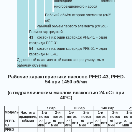
последний элемент
многосекционного насоса
Рабочий объём второго элемента (см³/
об)
Рабочий объём первого элемента (см³/об)
Размер картриджей:
43
= состоит из: один картридж PFE-41 + один
картридж PFE-31
54
= состоит из: один картридж PFE-51 + один
картридж PFE-41
Сдвоенный пластинчатый насос с нерегулируемым
рабочим объёмом
Рабочие характеристики насосов PFED-43, PFED-
54 при 1450 об/ми
(с гидравлическим маслом вязкостью 24 сСт при
40ºС)
7 бар
70 бар
140 бар
2
Модель
Частота
1-й
2-й
1-й
2-й
1-й
2-й
1-й
вращения,
поток
поток
поток
поток
поток
поток
пото
об/мин
PFED-
л/
л/
л/
л/
л/
л/
л/
кВт
кВт
кВт
кВт
кВт
кВт
к
43
мин
мин
мин
мин
мин
мин
мин
PFED-