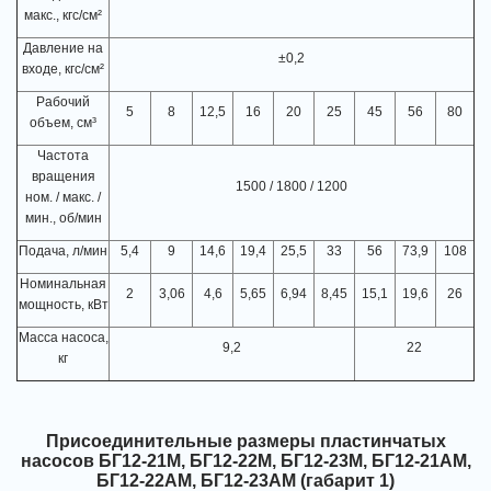
макс., кгс/см²
Давление на
±0,2
входе, кгс/см²
Рабочий
5
8
12,5
16
20
25
45
56
80
объем, см³
Частота
вращения
1500 / 1800 / 1200
ном. / макс. /
мин., об/мин
Подача, л/мин
5,4
9
14,6
19,4
25,5
33
56
73,9
108
Номинальная
2
3,06
4,6
5,65
6,94
8,45
15,1
19,6
26
мощность, кВт
Масса насоса,
9,2
22
кг
Присоединительные размеры пластинчатых
насосов
БГ12-21М, БГ12-22М, БГ12-23М, БГ12-21АМ,
БГ12-22АМ, БГ12-23АМ (габарит 1)