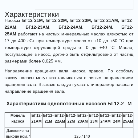
Характеристики
Насосы
БГ12-21М, БГ12-22М, БГ12-23М, БГ12-21АМ, БГ12-
22АМ, БГ12-23АМ, БГ12-24АМ, БГ12-24М, БГ12-
25АМ
работают на чистых минеральных маслах вязкостью от
17 до 400 сСт при температуре масла от +10 до +50 °С при
температуре окружающей среды от 0 до +40 °С. Масло,
поступающее в насос, должно быть отфильтровано от частиц
размерами более 0,025 мм.
Направление вращения вала насоса правое. По особому
заказу насосы могут изготавливаться с левым направлением
вращения вала. В заказе следует указать типоразмер насоса и
направление вращения вала.
Характеристики однопоточных насосов БГ12-2...М
Модель
БГ12-
БГ12-
БГ12-
БГ12-
БГ12-
БГ12-
БГ12-
БГ12-
БГ12-
насоса
21АМ
21М
22АМ
22М
23АМ
23М
24АМ
24М
25АМ
Давление на
выходе ном. /
125 / 140