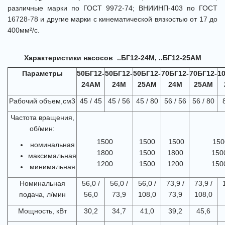
различные марки по ГОСТ 9972-74; ВНИИНП-403 по ГОСТ
16728-78 и другие марки с кинематической вязкостью от 17 до
400мм²/с.
Характеристики насосов ..БГ12-24М, ..БГ12-25АМ
П
а
раметры
5
0
БГ12-
5
0
БГ12-
5
0
БГ12-
7
0
БГ12-
7
0
БГ12-
1
24АМ
24М
25АМ
24М
25АМ
Рабочий объем,см3
45 / 45
45 / 56
45 / 80
56 / 56
56 / 80
Частота вращения,
об/мин:
1500
1500
1500
150
номинальная
1800
1500
1800
150
максимальная
1200
1500
1200
150
минимальная
Номинальная
56,0 /
56,0 /
56,0 /
73,9 /
73,9 /
подача, л/мин
56,0
73,9
108,0
73,9
108,0
Мощность, кВт
30,2
34,7
41,0
39,2
45,6