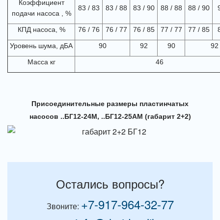
Коэффициент
83 / 83
83 / 88
83 / 90
88 / 88
88 / 90
подачи насоса , %
КПД насоса, %
76 / 76
76 / 77
76 / 85
77 / 77
77 / 85
Уровень шума, дБА
90
92
90
92
Масса кг
46
Присоединительные размеры пластинчатых
насосов ..БГ12-24М, ..БГ12-25АМ (габарит 2+2)
Остались вопросы?
+7-917-964-32-77
Звоните: