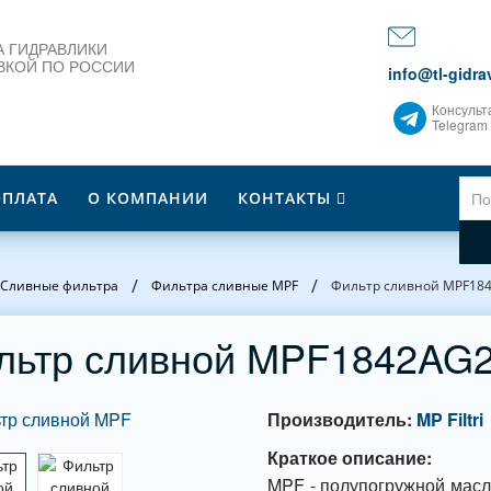
 ГИДРАВЛИКИ
ВКОЙ ПО РОССИИ
info@tl-gidrav
Консульт
Telegram
ОПЛАТА
О КОМПАНИИ
КОНТАКТЫ
/
/
Сливные фильтра
Фильтра сливные MPF
Фильтр сливной MPF18
льтр сливной MPF1842AG
Производитель:
MP Filtri
Краткое описание:
MPF - полупогружной масл