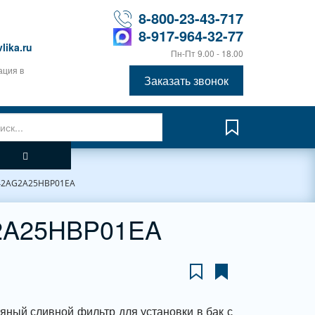
8-800-23-43-717
8-917-964-32-77
lika.ru
Пн-Пт 9.00 - 18.00
ация в
Заказать звонок
42AG2A25HBP01EA
2A25HBP01EA
яный сливной фильтр для установки в бак с