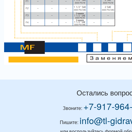
Остались вопро
+7-917-964
Звоните:
info@tl-gidra
Пишите:
или воспользуйтесь формой обр