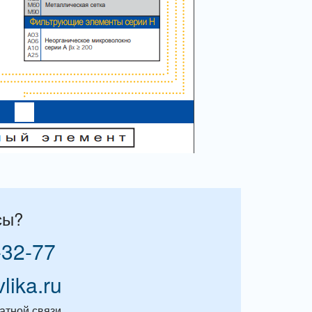
сы?
-32-77
vlika.ru
атной связи