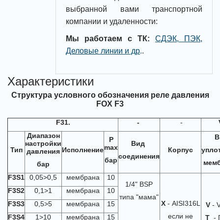
выбранной вами транспортной
компании и удаленности:
Мы работаем с ТК:
СДЭК, ПЭК,
Деловые линии и др
.
.
Характеристики
Структура условного обозначения реле давления
FOX F3
F31.
-
-
Диапазон
В
P
настройки
Вид
max
Тип
Исполнение
Корпус
упло
давления
соединения
бар
мем
бар
F3S1
0,05>0,5
мембрана
10
1/4" BSP
F3S2
0,1>1
мембрана
10
типа "мама"
Х
- AISI316L
F3S3
0,5>5
мембрана
15
V
- 
если не
F3S4
1>10
мембрана
15
T
-