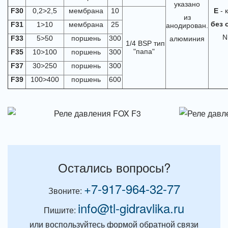
указано
F30
0,2>2,5
мембрана
10
E
- 
из
без 
F31
1>10
мембрана
25
анодирован.
N
F33
5>50
поршень
300
алюминия
1/4 BSP тип
"папа"
F35
10>100
поршень
300
F37
30>250
поршень
300
F39
100>400
поршень
600
Остались вопросы?
+7-917-964-32-77
Звоните:
info@tl-gidravlika.ru
Пишите:
или воспользуйтесь формой обратной связи