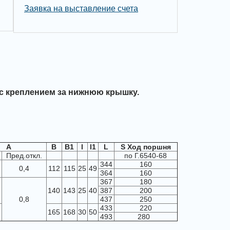
Заявка на выставление счета
с креплением за нижнюю крышку.
А
В
В1
l
l1
L
S Ход поршня
Пред.откл.
по Г.6540-68
344
160
0,4
112
115
25
49
364
160
367
180
140
143
25
40
387
200
0,8
437
250
433
220
165
168
30
50
493
280