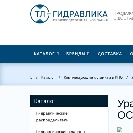
ПРОДАЖА
С ДОСТА
КАТАЛОГ
БРЕНДЫ
ДОСТАВКА
/
/
/
Главная
Каталог
Комплектующие к станкам и КПО
Ур
ОС
Гидравлические
распределители
Гидравлические клапана