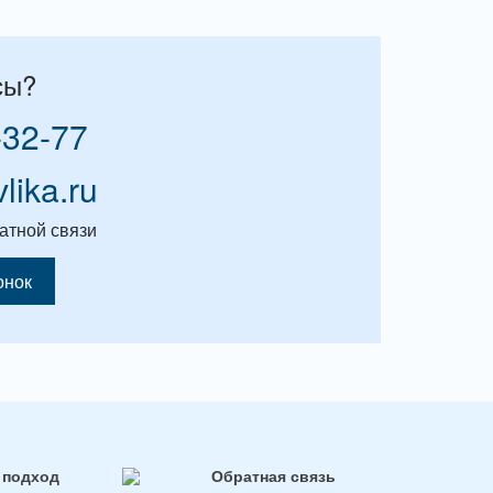
сы?
-32-77
vlika.ru
атной связи
онок
 подход
Обратная связь