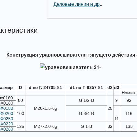
Деловые линии и др
.
.
ктеристики
Конструкция уравновешивателя тянущего действия 
азмер
D
d по Г. 24705-81
d1 по Г. 6357-81
d2
d3
Номин.
0х0160
80
G 1/2-В
9
92
0Х0180
0Х0180
М20х1.5-6g
25
0Х0200
100
G 3/4-В
116
0Х0250
11
5Х0220
125
М27х2.0-6g
G 1-В
32
135
5Х0280