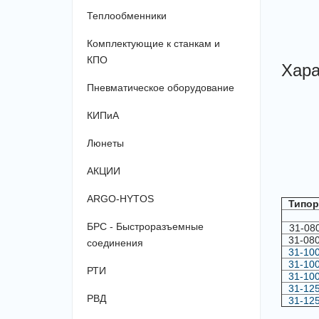
Теплообменники
Комплектующие к станкам и
КПО
Хара
Пневматическое оборудование
КИПиА
Люнеты
АКЦИИ
ARGO-HYTOS
Типор
БРС - Быстроразъемные
31-08
31-08
соединения
31-10
31-10
РТИ
31-10
31-12
РВД
31-12