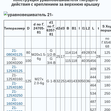
действия с креплением за верхнюю крышку
d1
d по Г.
по Г.
S Хо
Типоразмер
D
24705-
d2
d3
В
В1
l
l1
L2
L
t
6357-
порш
81
81
по
Г.654
68
21-
G
80
114
114
49
28
374
125
080Х0125
М20х1.5-
1/2-В
25
17
25
28
6g
21-
G
100
115
118
40
35
456
200
100Х0200
3/4-В
21-
409
125
125Х0125
21-
444
160
125Х0160
М27х
125
G 1-В
32
25
140
143
30
50
36
32
2.0-6g
21-
464
180
125Х0180
21-
534
250
125Х0250
21-
487
160
160Х0160
21-
527
200