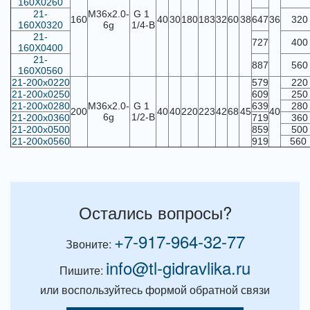
160Х0260
21-
М36х2.0-
G 1
160
40
30
180
183
32
60
38
647
36
320
160Х0320
6g
1/4-В
21-
727
400
160Х0400
21-
887
560
160Х0560
21-200х0220
579
220
21-200х0250
609
250
21-200х0280
М36х2.0-
G 1
639
280
200
40
40
220
223
42
68
45
40
6g
1/2-В
21-200х0360
719
360
21-200х0500
859
500
21-200х0560
919
560
Остались вопросы?
+7-917-964-32-77
Звоните:
info@tl-gidravlika.ru
Пишите:
или воспользуйтесь формой обратной связи