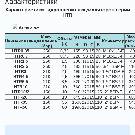
Характеристики
Характеристики гидропневмоаккумуляторов серии
HTR
Макс.
Мак
Размеры (мм)
Объем
Наименование
давление
Коннектор
расх
(л)
H
D
C
B
(бар)
(л/м
HTR0,35
250
0,35
155
93
15
20
M18x1,5-F
40
HTR0,7
250
0,75
220
93
15
20
M18x1,5-F
40
HTR1,5
250
1,5
280
115
15
25
M18x1,5-F
40
HTR2,5
250
2,5
483
115
15
50
3/4" BSP-F
11
HTR3
210
2,8
495
115
15
50
1 ¼" BSP-F
26
HTR4,5
210
4,5
395
170
15
80
1 ¼" BSP-F
40
HTR6,5
210
6,5
520
170
20
60
1 ¼" BSP-F
35
HTR10
210
10
760
170
15
80
1 ¼" BSP-F
30
HTR10/2
150
10
540
220
15
125
2" BSP-F
63
HTR20
150
19
845
220
15
110
2" BSP-F
60
HTR35
150
35
1500
220
15
110
2" BSP-F
54
HTR50
150
50
1990
220
15
110
2" BSP-F
50