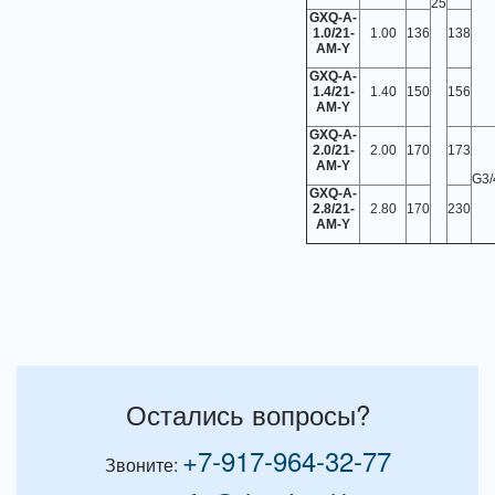
25
GXQ-A-
1.0/21-
1.00
136
138
AM-Y
GXQ-A-
1.4/21-
1.40
150
156
AM-Y
GXQ-A-
2.0/21-
2.00
170
173
AM-Y
G3/
GXQ-A-
2.8/21-
2.80
170
230
AM-Y
Остались вопросы?
+7-917-964-32-77
Звоните: