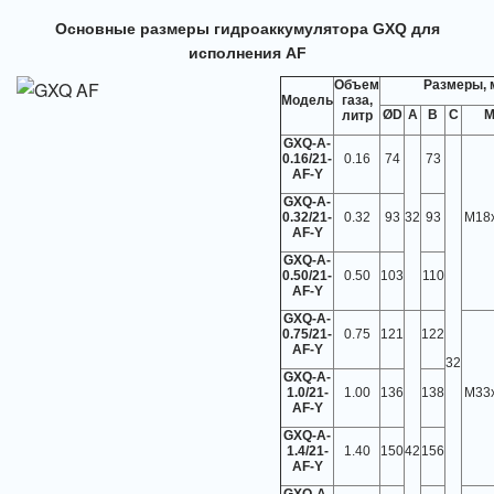
Основные размеры гидроаккумулятора GXQ для
исполнения AF
Объем
Размеры, 
Модель
газа,
ØD
A
B
C
литр
GXQ-A-
0.16/21-
0.16
74
73
AF-Y
GXQ-A-
0.32/21-
0.32
93
32
93
M18x
AF-Y
GXQ-A-
0.50/21-
0.50
103
110
AF-Y
GXQ-A-
0.75/21-
0.75
121
122
AF-Y
32
GXQ-A-
1.0/21-
1.00
136
138
М33х
AF-Y
GXQ-A-
1.4/21-
1.40
150
42
156
AF-Y