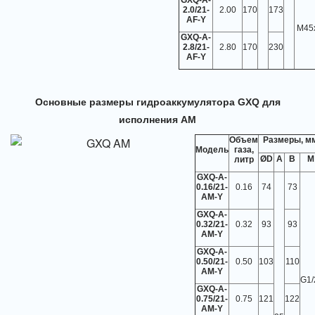
GXQ-A-
2.0/21-
2.00
170
173
AF-Y
M45x
GXQ-A-
2.8/21-
2.80
170
230
AF-Y
Основные размеры гидроаккумулятора GXQ для
исполнения AM
Объем
Размеры, м
Модель
газа,
ØD
A
B
M
литр
GXQ-A-
0.16/21-
0.16
74
73
AM-Y
GXQ-A-
0.32/21-
0.32
93
93
AM-Y
GXQ-A-
0.50/21-
0.50
103
110
AM-Y
G1/
GXQ-A-
0.75/21-
0.75
121
122
AM-Y