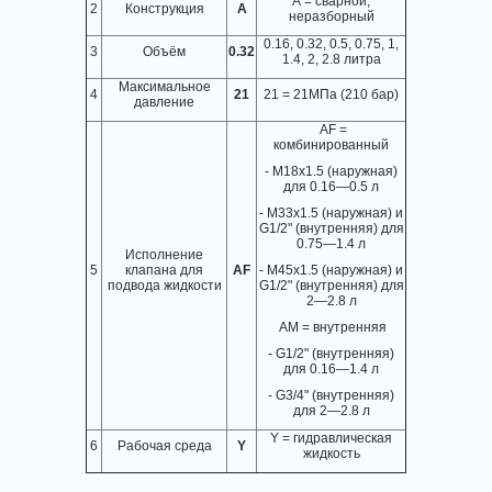
А = сварной,
2
Конструкция
A
неразборный
0.16, 0.32, 0.5, 0.75, 1,
3
Объём
0.32
1.4, 2, 2.8 литра
Максимальное
4
21
21 = 21МПа (210 бар)
давление
AF =
комбинированный
- M18x1.5 (наружная)
для 0.16—0.5 л
- M33x1.5 (наружная) и
G1/2" (внутренняя) для
0.75—1.4 л
Исполнение
5
клапана для
AF
- M45x1.5 (наружная) и
подвода жидкости
G1/2" (внутренняя) для
2—2.8 л
AM = внутренняя
- G1/2" (внутренняя)
для 0.16—1.4 л
- G3/4" (внутренняя)
для 2—2.8 л
Y = гидравлическая
6
Рабочая среда
Y
жидкость