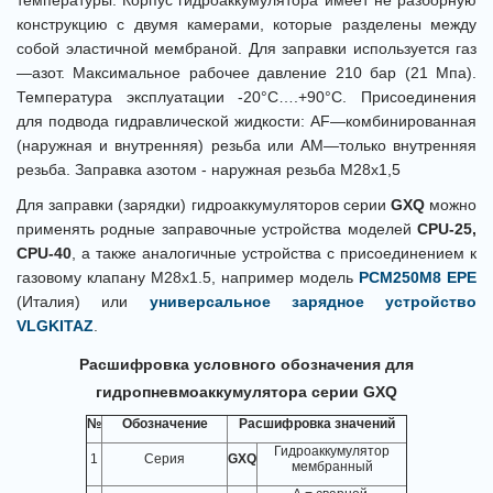
температуры. Корпус гидроаккумулятора имеет не разборную
конструкцию с двумя камерами, которые разделены между
собой эластичной мембраной. Для заправки используется газ
—азот. Максимальное рабочее давление 210 бар (21 Мпа).
Температура эксплуатации -20°C….+90°C. Присоединения
для подвода гидравлической жидкости: AF—комбинированная
(наружная и внутренняя) резьба или AM—только внутренняя
резьба. З
аправка азотом - наружная резьба М28х1,5
Для заправки (зарядки) гидроаккумуляторов серии
GXQ
можно
применять родные заправочные устройства моделей
CPU-25,
CPU-40
, а также аналогичные устройства с присоединением к
газовому клапану M28x1.5, например модель
PCM250M8 EPE
(Италия) или
универсальное зарядное устройство
VLGKITAZ
.
Расшифровка условного обозначения для
гидропневмоаккумулятора серии GXQ
№
Обозначение
Расшифровка значений
Гидроаккумулятор
1
Серия
GXQ
мембранный