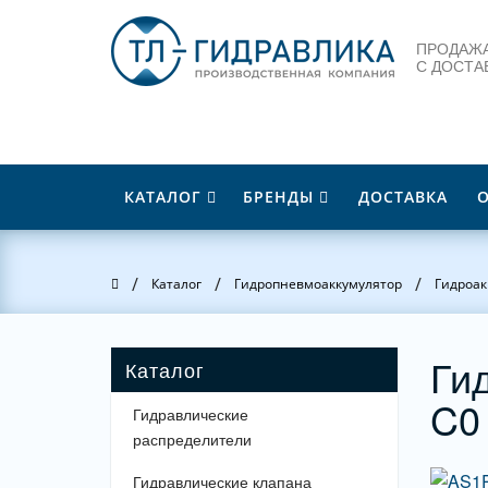
ПРОДАЖА
С ДОСТА
КАТАЛОГ
БРЕНДЫ
ДОСТАВКА
/
/
/
Главная
Каталог
Гидропневмоаккумулятор
Гидроак
Ги
C0
Гидравлические
распределители
Гидравлические клапана