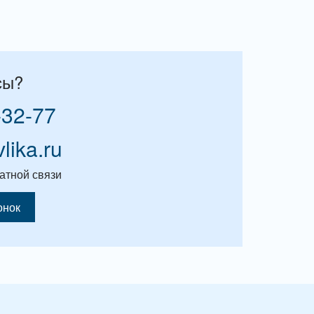
сы?
-32-77
vlika.ru
атной связи
онок