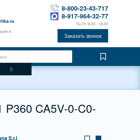
8-800-23-43-717
8-917-964-32-77
lika.ru
Пн-Пт 9.00 - 18.00
ация в
Заказать звонок
 P360 CA5V-0-C0-
ana S.r.l