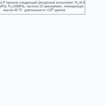
я P прошли следующие ресурсные испытания: P
=6,5
o
МПа, P
=20МПа, частота 10 циклов/мин, температура
2
о
6
масла 45
С длительность >10
циклов