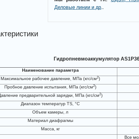
Деловые линии и др
.
.
ктеристики
Гидропневмоаккумулятор AS1P36
Наименование параметра
2
Максимальное рабочее давление, МПа (кгс/см
)
2
Пробное давление испытания, МПа (кгс/см
)
2
Давление предварительной зарядки, МПа (кгс/см
)
Диапазон температур TS, °С
Объем камеры, л
Материал диафрагмы
Масса, кг
Все мо