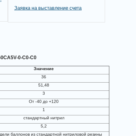
Заявка на выставление счета
0CA5V-0-C0-C0
Значение
36
51,48
3
От -40 до +120
1
стандартный нитрил
5,2
дели баллонов из стандартной нитриловой резины