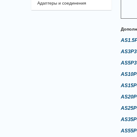
Адаптеры и соединения
Дополн
AS1.5
AS3P3
AS5P3
AS10P
AS15P
AS20P
AS25P
AS35P
AS55P