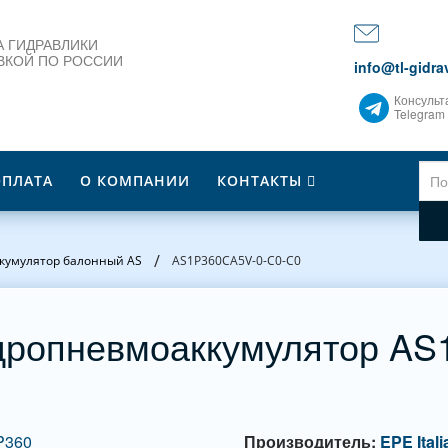
 ГИДРАВЛИКИ
ВКОЙ ПО РОССИИ
info@tl-gidrav
Консульт
Telegram
ОПЛАТА
О КОМПАНИИ
КОНТАКТЫ
/
кумулятор балонный AS
AS1P360CA5V-0-C0-C0
дропневмоаккумулятор AS1
Производитель:
EPE Itali