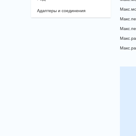
Макс.мощ
Адаптеры и соединения
Макс.пе
Макс.пе
Макс.рас
Макс.ра