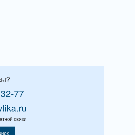
сы?
-32-77
vlika.ru
атной связи
онок