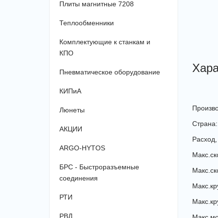
Плиты магнитные 7208
Теплообменники
Комплектующие к станкам и
КПО
Хара
Пневматическое оборудование
КИПиА
Произво
Люнеты
Страна:
АКЦИИ
Расход, 
ARGO-HYTOS
Макс.ско
БРС - Быстроразъемные
Макс.ско
соединения
Макс.кр
РТИ
Макс.кр
РВД
Макс.мощ