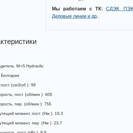
Мы работаем с ТК:
СДЭК, ПЭК
Деловые линии и др
.
.
ктеристики
дитель: M+S Hydraulic
 Болгария
пост. (см3/об ): 99
рость, пост. (об/мин ): 605
рость, пер. (об/мин ): 755
утящий момент, пост. (Нм ): 19,3
утящий момент, пер. (Нм ): 23,7
ность, пост. (кВт ): 9,9