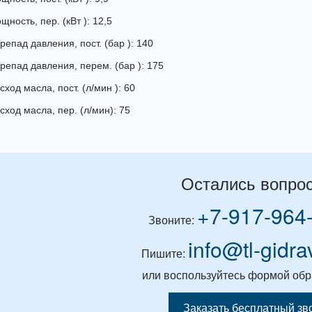
ность, пер. (кВт ): 12,5
репад давления, пост. (бар ): 140
репад давления, перем. (бар ): 175
ход масла, пост. (л/мин ): 60
сход масла, пер. (л/мин): 75
Остались вопро
+7-917-964
Звоните:
info@tl-gidra
Пишите:
или воспользуйтесь формой обр
Заказать бесплатный зв