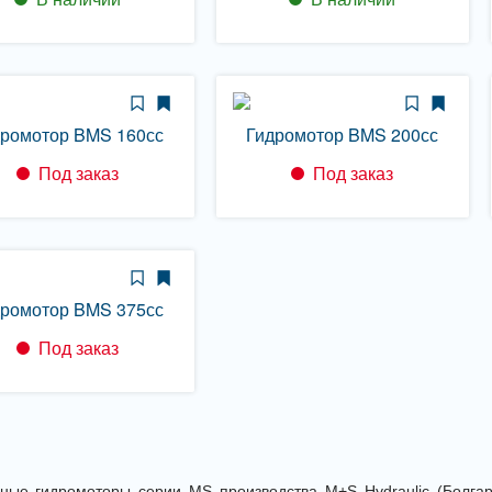
дромотор BMS 160сс
Гидромотор BMS 200сс
Под заказ
Под заказ
дромотор BMS 375сс
Под заказ
рные гидромоторы серии MS производства M+S Hydraulic (Болга