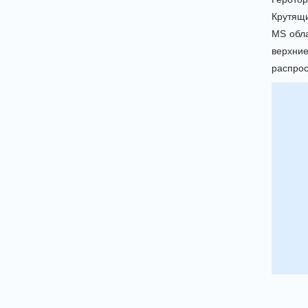
Крутящи
MS обла
верхни
распрос