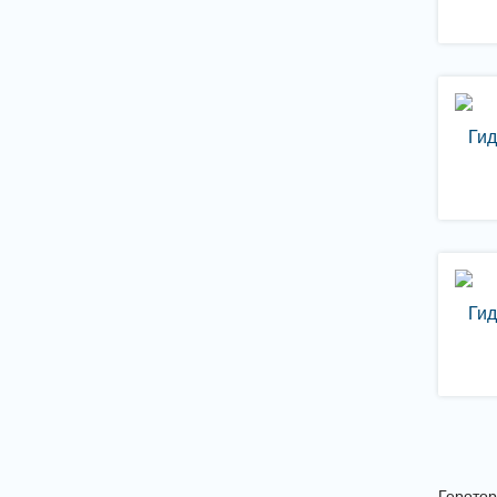
Ги
Ги
Герото