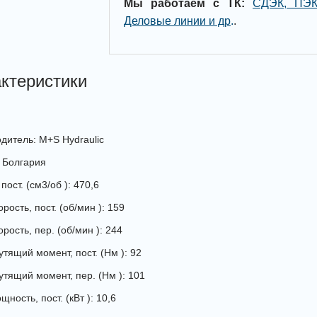
Мы работаем с ТК:
СДЭК, ПЭК
Деловые линии и др
.
.
ктеристики
дитель: M+S Hydraulic
 Болгария
пост. (см3/об ): 470,6
рость, пост. (об/мин ): 159
рость, пер. (об/мин ): 244
утящий момент, пост. (Нм ): 92
утящий момент, пер. (Нм ): 101
ность, пост. (кВт ): 10,6