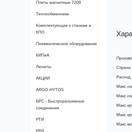
Плиты магнитные 7208
Теплообменники
Комплектующие к станкам и
Хара
КПО
Пневматическое оборудование
КИПиА
Произво
Люнеты
Страна:
Расход, 
АКЦИИ
Макс.ско
ARGO-HYTOS
Макс.ско
БРС - Быстроразъемные
Макс.кр
соединения
Макс.кр
РТИ
Макс.мощ
РВД