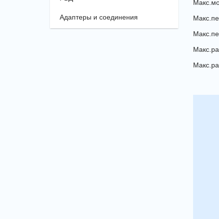
Макс.мощ
Адаптеры и соединения
Макс.пе
Макс.пе
Макс.рас
Макс.ра