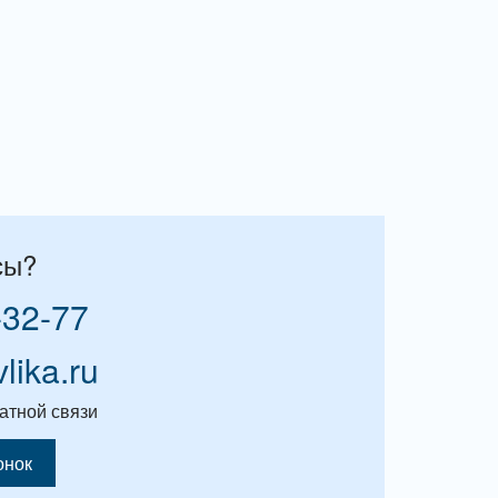
сы?
-32-77
vlika.ru
атной связи
онок