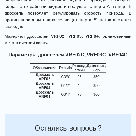
Когда поток рабочей жидкости поступает с порта А на порт B
дроссель позволяет регулировать скорость привода. В
противоположном направлении (от порта B) поток проходит
свободно.
Материал дросселей
VRF02, VRF03, VRF04
: оцинкованный
металлический корпус.
Параметры дросселей VRF02C, VRF03C, VRF04C
Расход,
Давление,
Обозначение
Резьба
л/мин
бар
Дроссель
G3/8"
25
350
VRF02
Дроссель
G1/2"
45
350
VRF03
Дроссель
G3/4"
70
300
VRF04
Остались вопросы?