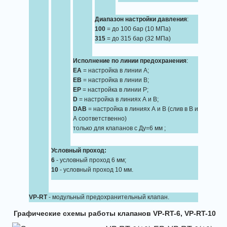
Диапазон настройки давления
:
100
= до 100 бар (10 МПа)
315
= до 315 бар (32 МПа)
Исполнение по линии предохранения
:
EA
= настройка в линии А;
EB
= настройка в линии В;
EP
= настройка в линии Р;
D
= настройка в линиях А и В;
DAB
= настройка в линиях А и В (слив в В и
А соответственно)
только для клапанов с Ду=6 мм ;
Условный проход:
6
- условный проход 6 мм;
10
- условный проход 10 мм.
VP-RT
- модульный предохранительный клапан.
Графические схемы работы клапанов VP-RT-6, VP-RT-10