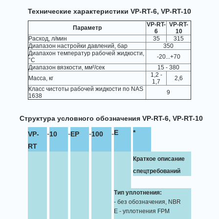
Технические характеристики VP-RT-6, VP-RT-10
VP-RT-
VP-RT-
Параметр
6
10
Расход, л/мин
35
315
Диапазон настройки давлений, бар
350
Диапахон температур рабочей жидкости,
-20...+70
°C
Диапазон вязкости, мм²/сек
15 - 380
1,2 -
Масса, кг
2,6
1,7
Класс чистоты рабочей жидкости по NAS
9
1638
Структура условного обозначения VP-RT-6, VP-RT-10
-
-
-
-
E
*
VP-
10
EP
100
RT
Краткое описание
спецтребований
Тип уплотнения:
- без обозначения, NBR
Е - уплотнения FPM