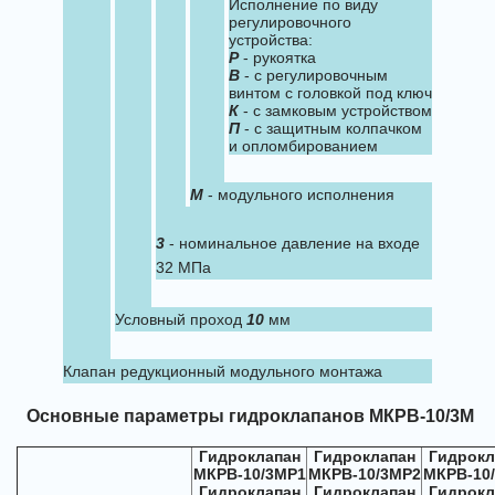
Исполнение по виду
регулировочного
устройства:
Р
- рукоятка
В
- с регулировочным
винтом с головкой под ключ
К
- с замковым устройством
П
- с защитным колпачком
и опломбированием
М
- модульного исполнения
3
- номинальное давление на входе
32 МПа
Условный проход
10
мм
Клапан редукционный модульного монтажа
Основные параметры гидроклапанов МКРВ-10/3М
Гидроклапан
Гидроклапан
Гидрокл
МКРВ-10/3МР1
МКРВ-10/3МР2
МКРВ-10
Гидроклапан
Гидроклапан
Гидрокл