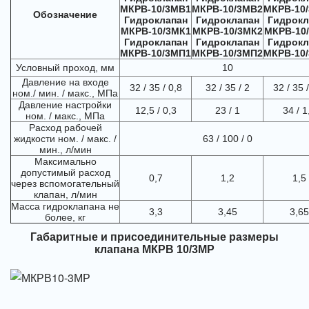
МКРВ-10/3МВ1
МКРВ-10/3МВ2
МКРВ-10
Обозначение
Гидроклапан
Гидроклапан
Гидрокл
МКРВ-10/3МК1
МКРВ-10/3МК2
МКРВ-10
Гидроклапан
Гидроклапан
Гидрокл
МКРВ-10/3МП1
МКРВ-10/3МП2
МКРВ-10
Условный проход, мм
10
Давление на входе
32 / 35 / 0,8
32 / 35 / 2
32 / 35 
ном./ мин. / макс., МПа
Давление настройки
12,5 / 0,3
23 / 1
34 / 1
ном. / макс., МПа
Расход рабочей
жидкости ном. / макс. /
63 / 100 / 0
мин., л/мин
Максимально
допустимый расход
0,7
1,2
1,5
через вспомогательный
клапан, л/мин
Масса гидроклапана не
3,3
3,45
3,65
более, кг
Габаритные и присоединительные размеры
клапана МКРВ 10/3МР