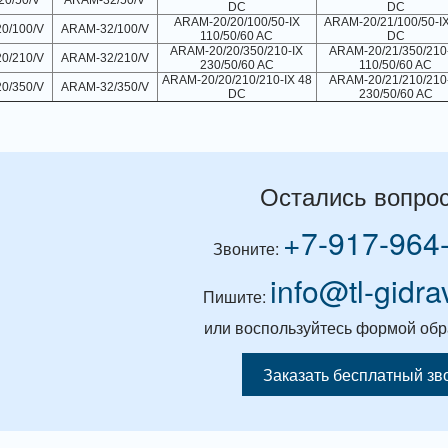
0/50/V
ARAM-32/50/V
DC
DC
ARAM-20/20/100/50-IX
ARAM-20/21/100/50-I
0/100/V
ARAM-32/100/V
110/50/60 AC
DC
ARAM-20/20/350/210-IX
ARAM-20/21/350/210
0/210/V
ARAM-32/210/V
230/50/60 AC
110/50/60 AC
ARAM-20/20/210/210-IX 48
ARAM-20/21/210/210
0/350/V
ARAM-32/350/V
DC
230/50/60 AC
Остались вопро
+7-917-964
Звоните:
info@tl-gidra
Пишите:
или воспользуйтесь формой обр
Заказать бесплатный зв