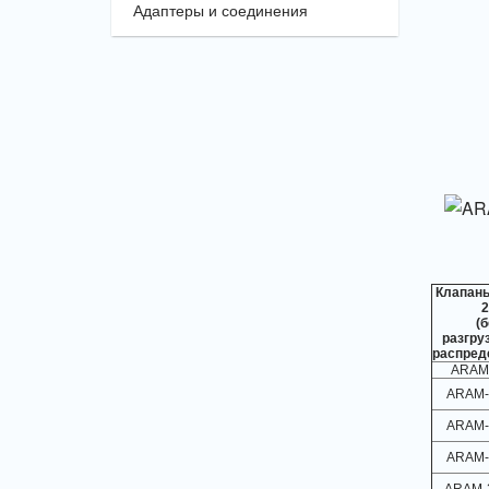
Адаптеры и соединения
Клапан
2
(б
разгру
распред
ARAM-
ARAM-
ARAM-
ARAM-