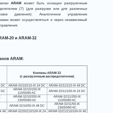
клапан
ARAM
может быть оснащен разгрузочным
делителем (7) (для разгрузки или для различных
ировок давления). Аналогичное управление
йками может осуществляться и через независимый
правления.
RAM-20 и ARAM-32
анов ARAM:
Клапаны ARAM-32
(с разгрузочным распределителем)
8 DC
ARAM-32/10/210-IX 24 DC
ARAM-32/11/210-IX 48 DC
ARAM-32/10/100-IX
4 DC
ARAM-32/11/100-IX 24 DC
110/50/60 AC
X
ARAM-32/10/350-IX
ARAM-32/11/350-IX
230/50/60 AC
110/50/60 AC
ARAM-32/11/50-IX
ARAM-32/10/50-IX 48 DC
230/50/60 AC
X 48
ARAM-32/20/210/100-IX 24
ARAM-32/21/210/100-IX 48